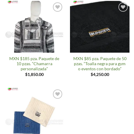
Agregar
Agregar
a
a
deseos
deseos
MXN $185 pza. Paquete de
MXN $85 pza. Paquete de 50
10 pzas. “Chamarra
pzas. “Toalla negra para gym
personalizada”
o eventos con bordado”
$
1,850.00
$
4,250.00
Agregar
a
deseos