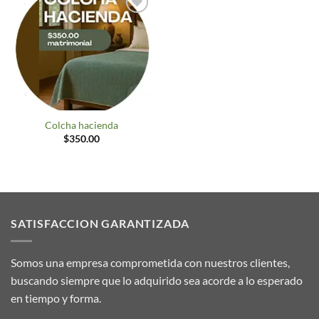
Agregar
a
deseos
Colcha hacienda
$
350.00
SATISFACCION GARANTIZADA
Somos una empresa comprometida con nuestros clientes,
buscando siempre que lo adquirido sea acorde a lo esperado
en tiempo y forma.